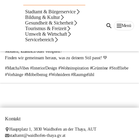
Farbe & Wohnen Müllner GmbH
Stadtamt & Bürgerservice
vor 11 Monaten
Bildung & Kultur
Gesundheit & Sicherheit
Menü
Tourismus & Freizeit
🍵 
Matcha geht immer – nicht nur im Becher!
 🍃
Umwelt & Wirtschaft
Ob als stylischer 
Vorhang
 oder edler 
Möbelbezug
 – der warme Grünton 
Servicebereich
Matcha
 passt einfach zu jedem Wohnstil. ✨
Modern, klassisch oder verspielt?
Finden wir gemeinsam heraus, was zu 
deinem Stil
 passt! 💚
#MatchaVibes #InteriorDesign #Wohninspiration #Grüntöne #Stoffliebe 
#Vorhänge #Möbelbezug #Wohnideen #Raumgefühl
Kontakt
Hauptplatz 1, 3830 Waidhofen an der Thaya, AUT
stadtamt@waidhofen-thaya.gv.at