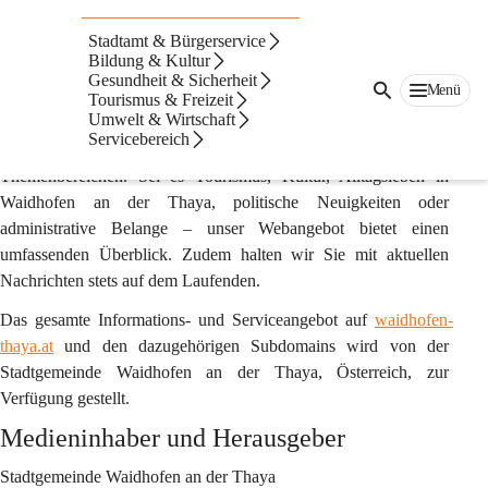
Impressum & Offenlegung gemäß §25 des
Mediengesetzes
Stadtamt & Bürgerservice
Bildung & Kultur
waidhofen-thaya.at
 ist die offizielle Online-Plattform der 
Gesundheit & Sicherheit
Menü
Stadtgemeinde Waidhofen an der Thaya. Hier und auf 
Tourismus & Freizeit
Umwelt & Wirtschaft
zugehörigen Subdomains finden Sie eine Vielfalt an 
Servicebereich
Informationen und Diensten zu unterschiedlichsten 
Themenbereichen. Sei es Tourismus, Kultur, Alltagsleben in 
Waidhofen an der Thaya, politische Neuigkeiten oder 
administrative Belange – unser Webangebot bietet einen 
umfassenden Überblick. Zudem halten wir Sie mit aktuellen 
Nachrichten stets auf dem Laufenden. 
Das gesamte Informations- und Serviceangebot auf 
waidhofen-
thaya.at
 und den dazugehörigen Subdomains wird von der 
Stadtgemeinde Waidhofen an der Thaya, Österreich, zur 
Verfügung gestellt.
Medieninhaber und Herausgeber
Stadtgemeinde Waidhofen an der Thaya