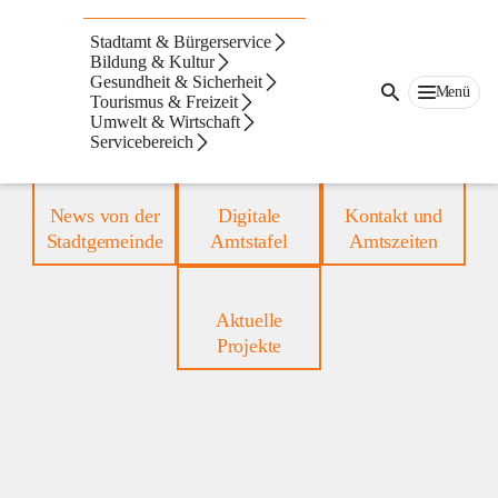
Waidhofen
an
Stadtamt & Bürgerservice
der
Bildung & Kultur
Thaya
Gesundheit & Sicherheit
Waidhofen an der Thaya
Menü
Tourismus & Freizeit
Umwelt & Wirtschaft
Servicebereich
Suche
nach
Inhalten
und
News von der
Digitale
Kontakt und
mehr...
Stadtgemeinde
Amtstafel
Amtszeiten
Aktuelle
Projekte