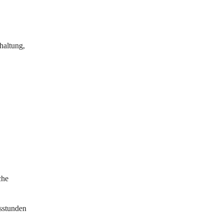
haltung, 
che 
sstunden 