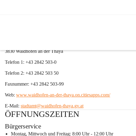
Kontakt und Amtszeiten
Stadtgemeinde Waidhofen an der Thaya
Hauptplatz 1
3830 Waidhofen an der Thaya
Telefon 1: 
+43 2842 503-0
Telefon 2: 
+43 2842 503 50
Faxnummer:
+43 2842 503-99
Web:
www.waidhofen-an-der-thaya.on.citiesapps.com/
E-Mail:
stadtamt@waidhofen-thaya.gv.at
ÖFFNUNGSZEITEN
Bürgerservice
Montag, Mittwoch und Freitag: 8:00 Uhr - 12:00 Uhr