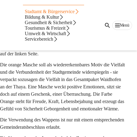
Logo und Wappen
Stadtamt & Bürgerservice
Neben dem historischen Wappen der Stadtgemeinde Waidhofen 
Bildung & Kultur
Gesundheit & Sicherheit
an der Thaya verfügt die Stadtgemeinde auch über ein 
Menü
Tourismus & Freizeit
zeitgemäßes Logo. Dieses zeigt die charakteristischen Bauwerke 
Umwelt & Wirtschaft
der Stadt - den Turm des Rathauses und den Turm der 
Servicebereich
Stadtpfarrkirche sowie die Stadtmauer dargestellt durch die Linie 
auf der linken Seite.
Die orange Masche soll als wiedererkennbares Motiv die Vielfalt 
und die Verbundenheit der Stadtgemeinde widerspiegeln - sie 
verpackt sozusagen die Vielfalt in das Gesamtpaket Waidhofen 
an der Thaya. Eine Masche weckt positive Emotionen, sitzt sie 
doch auf einem Geschenk, einer Überraschung. Die Farbe 
Orange steht für Freude, Kraft, Lebensbejahung und erzeugt das 
Gefühl von Sicherheit Geborgenheit und emotionaler Wärme.
Die Verwendung des Wappens ist nur mit einem entsprechenden 
Gemeinderatsbeschluss erlaubt. 