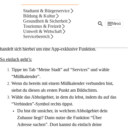
Abholtermine
Stadtamt & Bürgerservice
Müllkalender
Bildung & Kultur
Gesundheit & Sicherheit
Menü
Tourismus & Freizeit
Nutze den Müllkalender, um keine Abholtermine mehr zu 
Umwelt & Wirtschaft
verpassen. Wähle dein Abholgebiet und lass dich von CITIES 
Servicebereich
rechtzeitig daran erinnern, wann der nächste Termin ist. Es 
handelt sich hierbei um eine App-exklusive Funktion.
So einfach geht’s:
Tippe im Tab “Meine Stadt” auf “Services” und wähle 
“Müllkalender”.
Wenn du bereits mit einem Müllkalender verbunden bist, 
siehst du diesen als ersten Punkt am Bildschirm.
Wähle das Abholgebiet, in dem du lebst, indem du auf das 
“Verbinden”-Symbol rechts tippst.
Du bist dir unsicher, in welchem Abholgebiet dein 
Zuhause liegt? Dann nutze die Funktion “Über 
Adresse suchen”. Dort kannst du einfach deine 