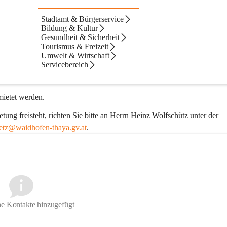
Stadtamt & Bürgerservice
Bildung & Kultur
Gymnasiumstraße und liegt verkehrsgünstig direkt neben den öffentliche
Gesundheit & Sicherheit
Tourismus & Freizeit
Umwelt & Wirtschaft
Servicebereich
ikschul- und Kulturhaus umgebaut. Dabei wurde auch auf die Barriere
dertengerechte Toilette mittels eingebautem Aufzug erreichbar. 
ietet werden. 
ng freisteht, richten Sie bitte an Herrn Heinz Wolfschütz unter der 
etz@waidhofen-thaya.gv.at
.
e Kontakte hinzugefügt