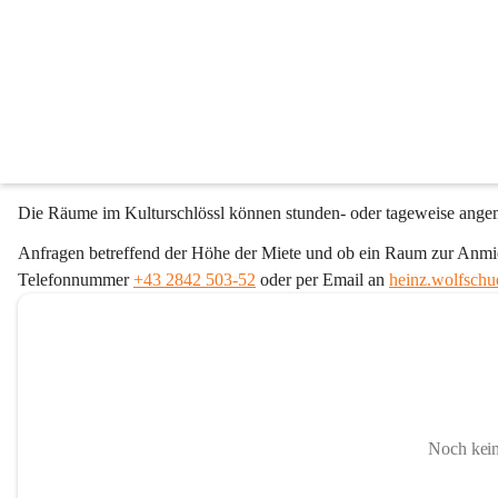
Kulturschlössl
Das Kulturschlössl befindet sich in Waidhofen an der Thaya in der 
Bushaltestellen.
In den Jahren 2010-2011 wurde das Gebäude zu einem modernen Mus
geachtet. So ist jede der fünf Ebenen des Hauses und auch die behin
Die Räume im Kulturschlössl können stunden- oder tageweise angem
Anfragen betreffend der Höhe der Miete und ob ein Raum zur Anmietu
Telefonnummer 
+43 2842 503-52
 oder per Email an 
heinz.wolfschu
Noch kein