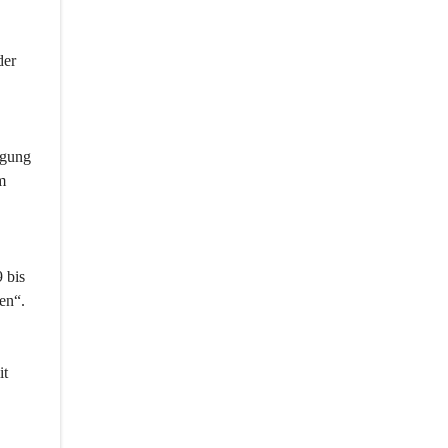
der 
igung 
m 
 bis 
en“.
t 