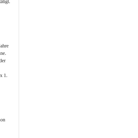
ätigt.
ahre 
hne.
der 
x 1. 
ion 