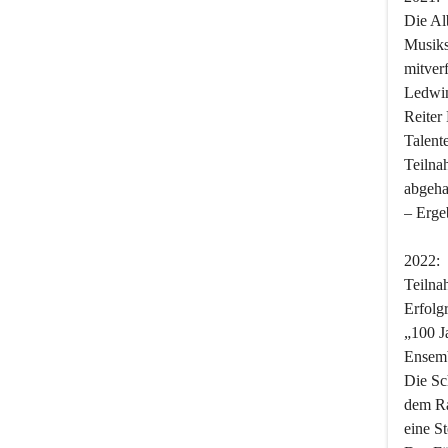
Die Al
Musik
mitver
Ledwin
Reiter
Talent
Teilna
abgeha
– Ergeb
2022:
Teilna
Erfolg
„100 J
Ensemb
Die Sc
dem R
eine S