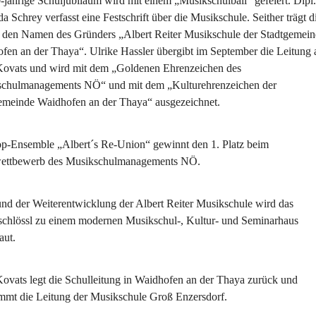
-jährige Schuljubiläum wird mit einem „Musikschulball“ gefeiert. Dipl.
a Schrey verfasst eine Festschrift über die Musikschule. Seither trägt d
 den Namen des Gründers „Albert Reiter Musikschule der Stadtgemein
fen an der Thaya“. Ulrike Hassler übergibt im September die Leitung 
ovats und wird mit dem „Goldenen Ehrenzeichen des 
chulmanagements NÖ“ und mit dem „Kulturehrenzeichen der 
emeinde Waidhofen an der Thaya“ ausgezeichnet.
p-Ensemble „Albert´s Re-Union“ gewinnt den 1. Platz beim 
ettbewerb des Musikschulmanagements NÖ.
nd der Weiterentwicklung der Albert Reiter Musikschule wird das 
schlössl zu einem modernen Musikschul-, Kultur- und Seminarhaus 
ut.
ovats legt die Schulleitung in Waidhofen an der Thaya zurück und 
mmt die Leitung der Musikschule Groß Enzersdorf.