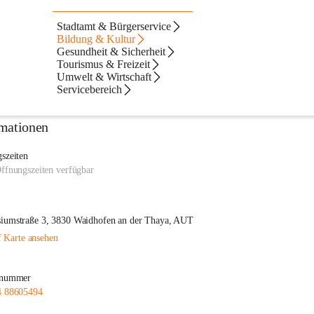
gemeinde Waidhofen an der Thaya
Stadtamt & Bürgerservice
Bildung & Kultur
an-der-thaya
Gesundheit & Sicherheit
Tourismus & Freizeit
Umwelt & Wirtschaft
Servicebereich
mationen
szeiten
ffnungszeiten verfügbar
umstraße 3, 3830 Waidhofen an der Thaya, AUT
 Karte ansehen
nnummer
4 88605494