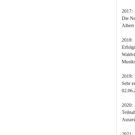
2017:
Die Ne
Albert
2018:
Erfolg
Waldvi
Musiks
2019:
Sehr er
02.06.
2020:
Teilna
Auszei
2021: