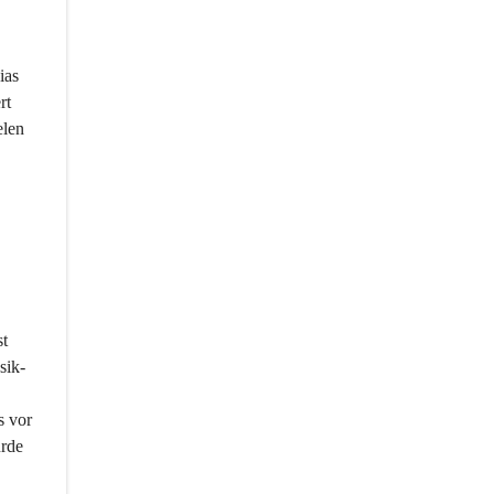
ias 
rt 
len 
t 
sik-
 vor 
rde 