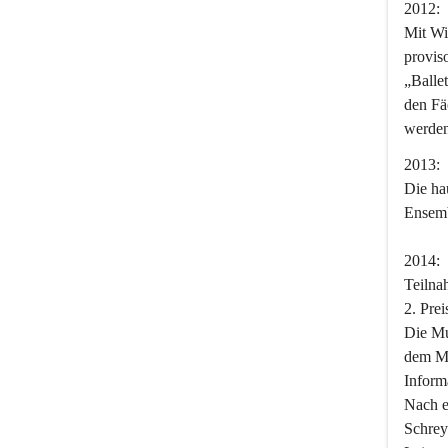
2012:
Mit Wi
provis
„Balle
den Fä
werden
2013:
Die ha
Ensemb
2014:
Teilna
2. Prei
Die Mus
dem Mo
Inform
Nach e
Schrey