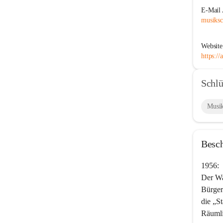
E-Mail 
musiksc
Website
https:/
Schlü
Musi
Besc
1956:
Der Wa
Bürger
die „S
Räumli