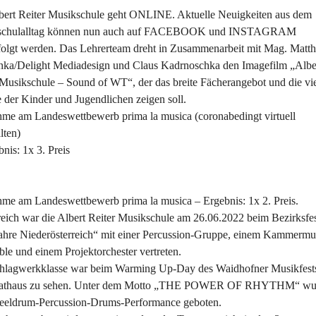
bert Reiter Musikschule geht ONLINE. Aktuelle Neuigkeiten aus dem 
schulalltag können nun auch auf FACEBOOK und INSTAGRAM 
folgt werden. Das Lehrerteam dreht in Zusammenarbeit mit Mag. Matth
ka/Delight Mediadesign und Claus Kadrnoschka den Imagefilm „Albe
 Musikschule – Sound of WT“, der das breite Fächerangebot und die vie
e der Kinder und Jugendlichen zeigen soll.
hme am Landeswettbewerb prima la musica (coronabedingt virtuell 
lten)
nis: 1x 3. Preis
hme am Landeswettbewerb prima la musica – Ergebnis: 1x 2. Preis.
reich war die Albert Reiter Musikschule am 26.06.2022 beim Bezirksfes
ahre Niederösterreich“ mit einer Percussion-Gruppe, einem Kammermu
le und einem Projektorchester vertreten.
hlagwerkklasse war beim Warming Up-Day des Waidhofner Musikfests
athaus zu sehen. Unter dem Motto „THE POWER OF RHYTHM“ wu
teeldrum-Percussion-Drums-Performance geboten.