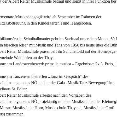
 der Albert Reiter Musikschule betraut und somit in ihrer Funktion best
ementare Musikpädagogik wird ab September im Rahmen der 
ttagsbetreuung in den Kindergärten I und II angeboten.
biläumsfest in Schulballmanier geht im Stadtsaal unter dem Motto „60 J
in bisschen leise“ mit Musik und Tanz von 1956 bis heute über die Bü
bert Reiter Musikschule präsentiert ihr Schulleitbild auf der Homepage 
emeinde Waidhofen an der Thaya.
hme am Landeswettbewerb prima la musica – Ergebnisse: 2x 3. Preis, 1
hme am Tanzensembletreffen „Tanz im Gespräch“ des 
chulmanagements NÖ und an der Gala „Musik.Tanz.Bewegung“ im 
elhaus St. Pölten.
bert Reiter Musikschule arbeitet nach den Vorgaben des 
chulmanagements NÖ projektartig mit den Musikschulen der Kleinreg
Mozart Musikschule Horn, Musikschule Thayatal, Musikschule Groß 
rts) zusammen.