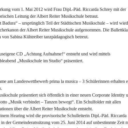
rkung vom 1. Mai 2012 wird Frau Dipl.-Päd. Riccarda Schrey mit der 
orischen Leitung der Albert Reiter Musikschule betraut.
tt Badura“ – ursprünglich Teil der Städtischen Musikschule – wird wied
cherkanon der Albert Reiter Musikschule aufgenommen. Die Ballettkla
 von Sabina Kühtreiber tanzpädagogisch betreut.
useigene CD „Achtung Aufnahme!“ entsteht und wird mittels 
leabend „Musikschule im Studio“ präsentiert.
hme am Landeswettbewerb prima la musica – 3 Schülerinnen erhalten e
s.
ikschule präsentiert sich öffentlich in einer neuen Corporate Identity u
tto „Musik verbindet – Tanzen bewegt“. Ein Schulfolder mit allen 
ationen über die Albert Reiter Musikschule entsteht.
inem Hearing wird die provisorische Schulleiterin Dipl.-Päd. Riccarda 
 in der Gemeinderatssitzung vom 25. Juni 2014 auf unbestimmte Zeit mi