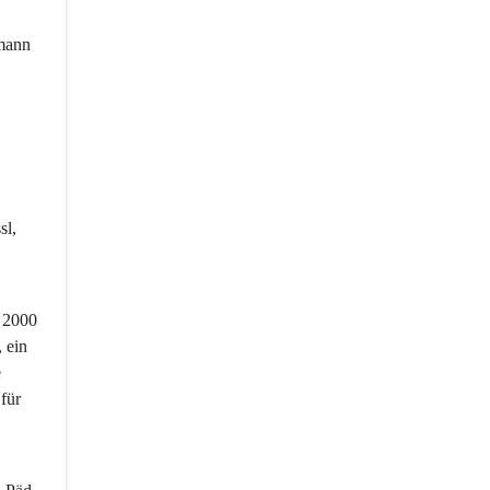
mann 
l, 
 2000 
 ein 
 
für 