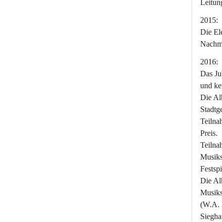
Leitung
2015:
Die El
Nachmi
2016:
Das Ju
und ke
Die Al
Stadtg
Teilna
Preis.
Teilna
Musiks
Festspi
Die Al
Musiks
(W.A. 
Siegha