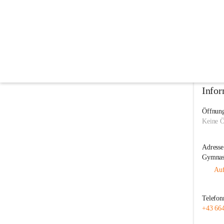
Albert Reiter Musikschule der Stadt
@albert-reiter-musikschule-der-stadtgemeinde-waidhofen-
Musikschule
In CITIES öffnen
Infor
Öffnung
Keine Ö
Adresse
Gymnasi
Auf
Telefo
+43 66