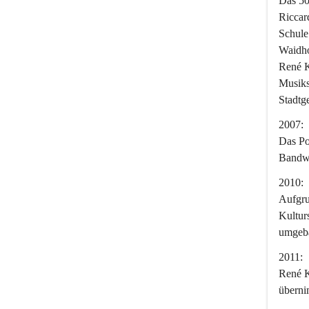
Das 50
Riccard
Schule
Waidho
René K
Musiks
Stadtg
2007:
Das Po
Bandw
2010:
Aufgru
Kultur
umgeba
2011:
René K
überni