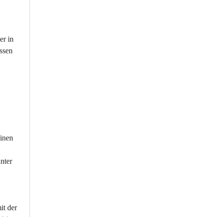
er in 
ssen 
inen 
nter 
t der 