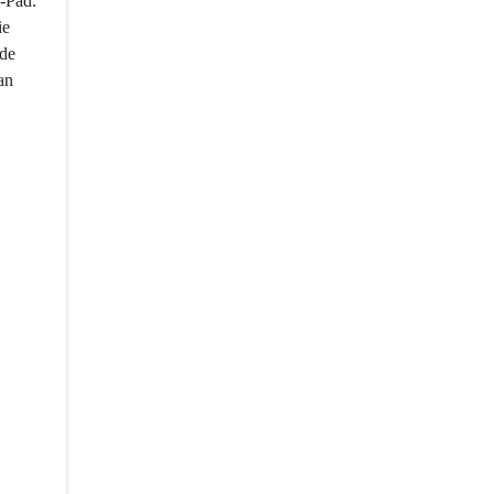
-Päd. 
ie 
de 
an 