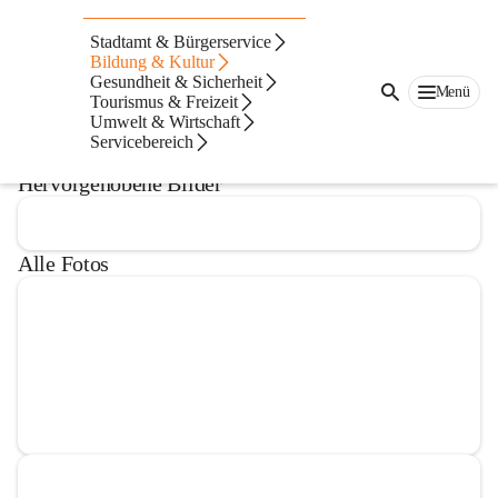
PTS Waidhofen an der Thaya
Stadtamt & Bürgerservice
Bildung & Kultur
@pts-waidhofen-an-der-thaya
Gesundheit & Sicherheit
Polytechnische Schule
Menü
Tourismus & Freizeit
Umwelt & Wirtschaft
In CITIES öffnen
Servicebereich
Hervorgehobene Bilder
Alle Fotos