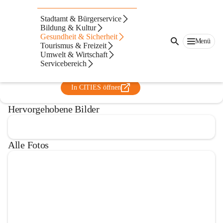
wajube Waldviertler
Stadtamt & Bürgerservice
Jugendberatungsstelle
Bildung & Kultur
Gesundheit & Sicherheit
Waidhofen/Thaya
Menü
Tourismus & Freizeit
Umwelt & Wirtschaft
@wajube-waldviertler-jugendberatungsstellen
Servicebereich
Beratung
In CITIES öffnen
Hervorgehobene Bilder
Alle Fotos