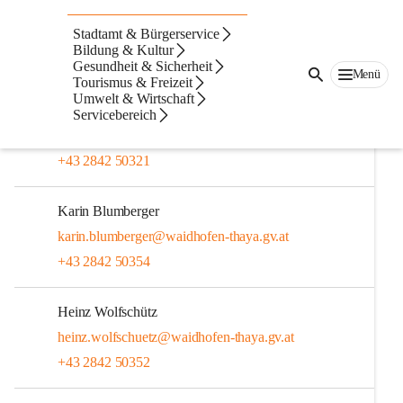
Bürgerservice
Stadtamt & Bürgerservice
Ihre erste Anlaufstelle im Rathaus
Bildung & Kultur
Gesundheit & Sicherheit
Menü
Tourismus & Freizeit
Irmgard Scherzer
Umwelt & Wirtschaft
Referatsleitung Bürgerservice | Standesbeamtin
Servicebereich
irmgard.scherzer@waidhofen-thaya.gv.at
+43 2842 50321
Karin Blumberger
karin.blumberger@waidhofen-thaya.gv.at
+43 2842 50354
Heinz Wolfschütz
heinz.wolfschuetz@waidhofen-thaya.gv.at
+43 2842 50352