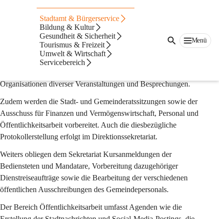
Direktion -
Stadtamt & Bürgerservice
Öffentlichkeitsarbeit
Bildung & Kultur
Gesundheit & Sicherheit
Menü
Tourismus & Freizeit
Wesentliche Schwerpunkte im Direktionssekretariat sind das 
Umwelt & Wirtschaft
Tagesgeschäft und der Schriftverkehr von Bürgermeister und 
Servicebereich
Stadtamtsdirektor, die Terminkoordination und die 
Organisationen diverser Veranstaltungen und Besprechungen.
Zudem werden die Stadt- und Gemeinderatssitzungen sowie der 
Ausschuss für Finanzen und Vermögenswirtschaft, Personal und 
Öffentlichkeitsarbeit vorbereitet. Auch die diesbezügliche 
Protokollerstellung erfolgt im Direktionssekretariat. 
Weiters obliegen dem Sekretariat Kursanmeldungen der 
Bediensteten und Mandatare, Vorbereitung dazugehöriger 
Dienstreiseaufträge sowie die Bearbeitung der verschiedenen 
öffentlichen Ausschreibungen des Gemeindepersonals. 
Der Bereich Öffentlichkeitsarbeit umfasst Agenden wie die 
Erstellung der Stadtnachrichten und Social-Media-Postings, die 