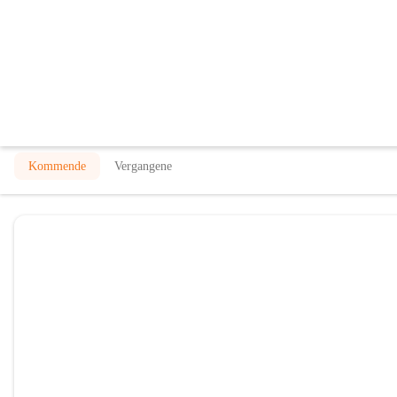
Eislaufplatz Thayaland
@eislaufplatz-thayaland
Eislaufen
In CITIES öffnen
Kommende
Vergangene