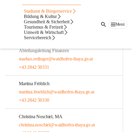
Auf dieser Seite
Stadtamt & Bürgerservice
Mitarbeiter
Bildung & Kultur
Gesundheit & Sicherheit
Menü
Tourismus & Freizeit
Abgaben
Umwelt & Wirtschaft
Servicebereich
Markus Erdinger
Abteilungsleitung Finanzen
markus.erdinger@waidhofen-thaya.gv.at
+43 2842 50331
Martina Fröhlich
martina.froehlich@waidhofen-thaya.gv.at
+43 2842 50330
Christina Noschiel, MA
christina.noschiel@waidhofen-thaya.gv.at