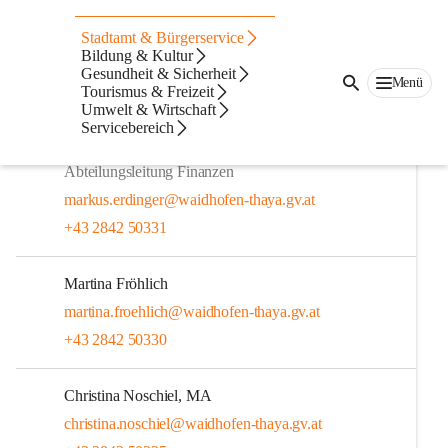
Auf dieser Seite
Stadtamt & Bürgerservice
Mitarbeiter
Bildung & Kultur
Gesundheit & Sicherheit
Menü
Tourismus & Freizeit
Abgaben
Umwelt & Wirtschaft
Servicebereich
Markus Erdinger
Abteilungsleitung Finanzen
markus.erdinger@waidhofen-thaya.gv.at
+43 2842 50331
Martina Fröhlich
martina.froehlich@waidhofen-thaya.gv.at
+43 2842 50330
Christina Noschiel, MA
christina.noschiel@waidhofen-thaya.gv.at