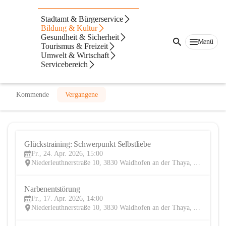
VHS Waidhofen an der Thaya
Stadtamt & Bürgerservice
Bildung & Kultur
@vhs-waidhofen-an-der-thaya
Gesundheit & Sicherheit
Bildungseinrichtung
Menü
Tourismus & Freizeit
Umwelt & Wirtschaft
In CITIES öffnen
Servicebereich
Kommende
Vergangene
Glückstraining: Schwerpunkt Selbstliebe
24
Fr., 24. Apr. 2026, 15:00
APR
Niederleuthnerstraße 10, 3830 Waidhofen an der Thaya, AUT
Narbenentstörung
17
Fr., 17. Apr. 2026, 14:00
APR
Niederleuthnerstraße 10, 3830 Waidhofen an der Thaya, AUT