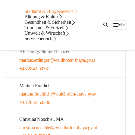
Auf dieser Seite
Stadtamt & Bürgerservice
Mitarbeiter
Bildung & Kultur
Gesundheit & Sicherheit
Menü
Tourismus & Freizeit
Abgaben
Umwelt & Wirtschaft
Servicebereich
Markus Erdinger
Abteilungsleitung Finanzen
markus.erdinger@waidhofen-thaya.gv.at
+43 2842 50331
Martina Fröhlich
martina.froehlich@waidhofen-thaya.gv.at
+43 2842 50330
Christina Noschiel, MA
christina.noschiel@waidhofen-thaya.gv.at