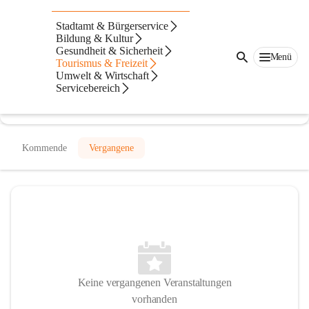
Campingplatz Thayapark
Stadtamt & Bürgerservice
Waidhofen
Bildung & Kultur
Gesundheit & Sicherheit
Menü
@campingplatz-thayapark-waidhofen
Tourismus & Freizeit
Camping
Umwelt & Wirtschaft
Servicebereich
In CITIES öffnen
Kommende
Vergangene
Keine vergangenen Veranstaltungen
vorhanden